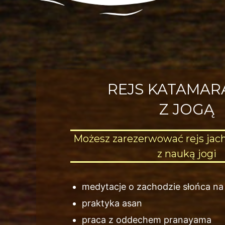
REJS KATAMA
Z JOGĄ
Możesz zarezerwować rejs jac
z nauką jogi
medytacje o zachodzie słońca na
praktyka asan
praca z oddechem pranayama