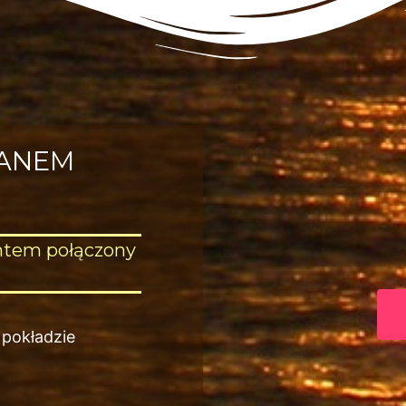
RANEM
htem połączony
 pokładzie