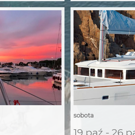
sobota
19 paź - 26 p