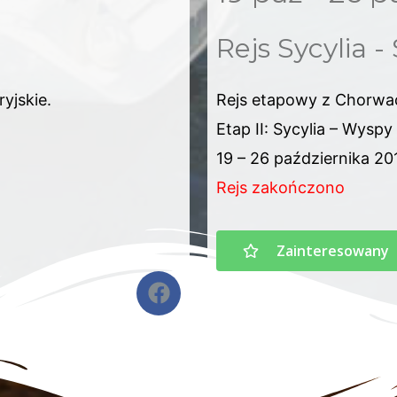
Rejs Sycylia -
yjskie.
Rejs etapowy z Chorwac
Etap II: Sycylia – Wyspy
19 – 26 października 201
Rejs zakończono
Zainteresowany