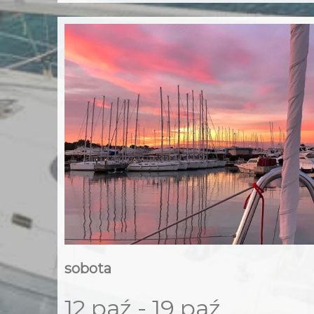
sobota
12 paź - 19 paź