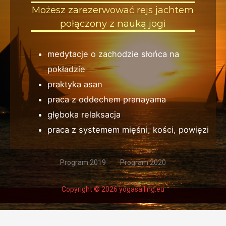
Możesz zarezerwować rejs jachtem
połączony z nauką jogi
medytacje o zachodzie słońca na
pokładzie
praktyka asan
praca z oddechem pranayama
głęboka relaksacja
praca z systemem mięśni, kości, powięzi
Program 2019
Program 2020
Copyright © 2026 yogasailing.eu