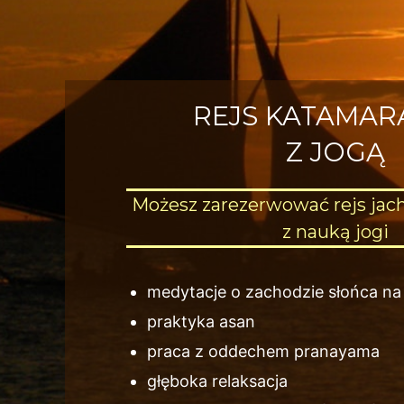
REJS KATAMA
Z JOGĄ
Możesz zarezerwować rejs jac
z nauką jogi
medytacje o zachodzie słońca na
praktyka asan
praca z oddechem pranayama
głęboka relaksacja