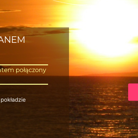
RANEM
htem połączony
 pokładzie