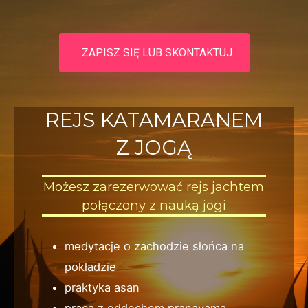
ZAPISZ SIĘ LUB SKONTAKTUJ
REJS KATAMARANEM
Z JOGĄ
Możesz zarezerwować rejs jachtem
połączony z nauką jogi
medytacje o zachodzie słońca na
pokładzie
praktyka asan