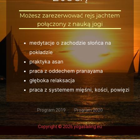
Możesz zarezerwować rejs jachtem
połączony z nauką jogi
medytacje o zachodzie słońca na
pokładzie
praktyka asan
praca z oddechem pranayama
głęboka relaksacja
praca z systemem mięśni, kości, powięzi
Program 2019
Program 2020
Copyright © 2026 yogasailing.eu