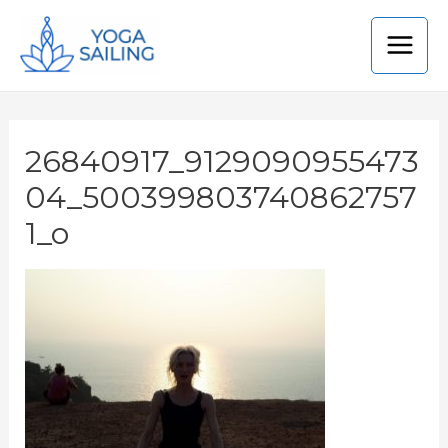
26840917_9129090955473
04_500399803740862757
1_o