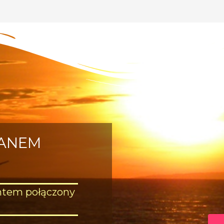
RANEM
htem połączony