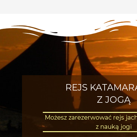
REJS KATAMA
Z JOGĄ
Możesz zarezerwować rejs jac
z nauką jogi