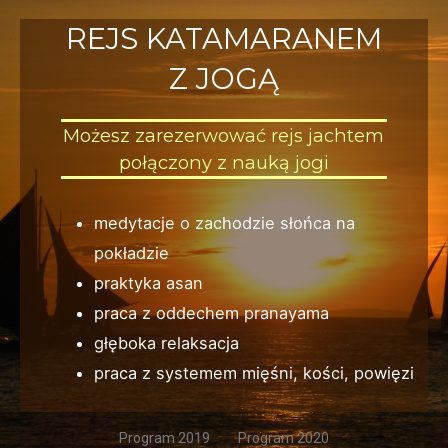
REJS KATAMARANEM
Z JOGĄ
Możesz zarezerwować rejs jachtem
połączony z nauką jogi
medytacje o zachodzie słońca na
pokładzie
praktyka asan
praca z oddechem pranayama
głęboka relaksacja
praca z systemem mięśni, kości, powięzi
Program 2019
Program 2020