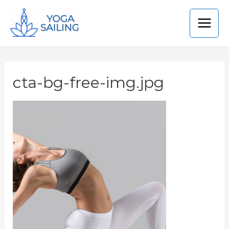
cta-bg-free-img.jpg