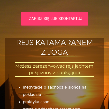
ZAPISZ SIĘ LUB SKONTAKTUJ
REJS KATAMARANEM
Z JOGĄ
Możesz zarezerwować rejs jachtem
połączony z nauką jogi
medytacje o zachodzie słońca na
pokładzie
praktyka asan