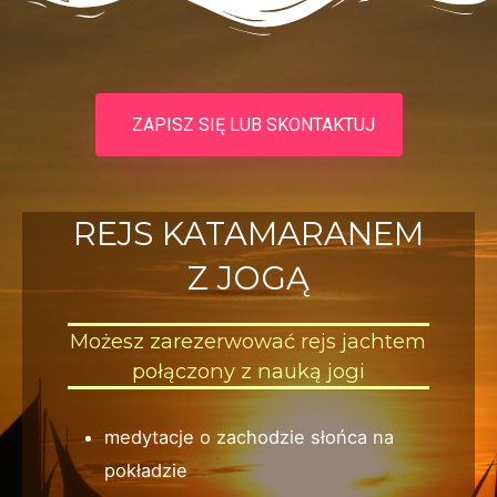
ZAPISZ SIĘ LUB SKONTAKTUJ
REJS KATAMARANEM
Z JOGĄ
Możesz zarezerwować rejs jachtem
połączony z nauką jogi
medytacje o zachodzie słońca na
pokładzie