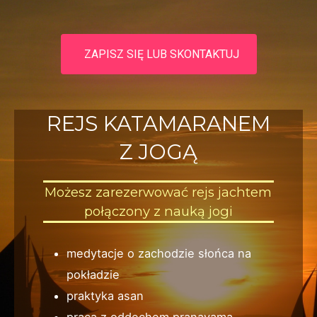
ZAPISZ SIĘ LUB SKONTAKTUJ
REJS KATAMARANEM
Z JOGĄ
Możesz zarezerwować rejs jachtem
połączony z nauką jogi
medytacje o zachodzie słońca na
pokładzie
praktyka asan