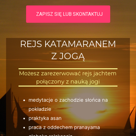
ZAPISZ SIĘ LUB SKONTAKTUJ
REJS KATAMARANEM
Z JOGĄ
Możesz zarezerwować rejs jachtem
połączony z nauką jogi
medytacje o zachodzie słońca na
pokładzie
praktyka asan
praca z oddechem pranayama