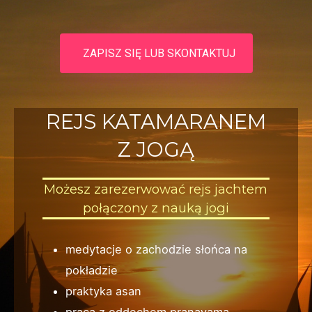
ZAPISZ SIĘ LUB SKONTAKTUJ
REJS KATAMARANEM
Z JOGĄ
Możesz zarezerwować rejs jachtem
połączony z nauką jogi
medytacje o zachodzie słońca na
pokładzie
praktyka asan