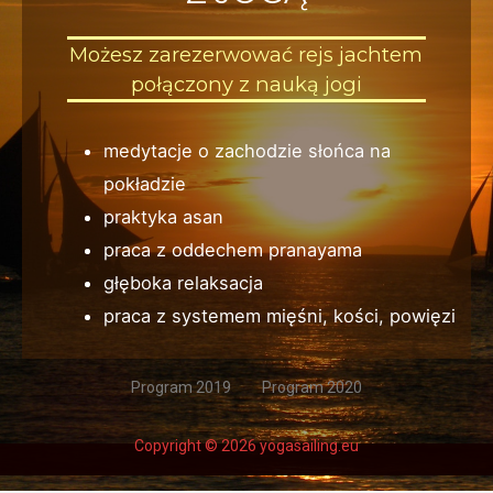
Możesz zarezerwować rejs jachtem
połączony z nauką jogi
medytacje o zachodzie słońca na
pokładzie
praktyka asan
praca z oddechem pranayama
głęboka relaksacja
praca z systemem mięśni, kości, powięzi
Program 2019
Program 2020
Copyright © 2026 yogasailing.eu