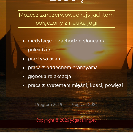
Możesz zarezerwować rejs jachtem
połączony z nauką jogi
medytacje o zachodzie słońca na
pokładzie
praktyka asan
praca z oddechem pranayama
głęboka relaksacja
praca z systemem mięśni, kości, powięzi
Program 2019
Program 2020
Copyright © 2026 yogasailing.eu