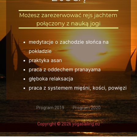
Możesz zarezerwować rejs jachtem
połączony z nauką jogi
medytacje o zachodzie słońca na
pokładzie
praktyka asan
praca z oddechem pranayama
głęboka relaksacja
praca z systemem mięśni, kości, powięzi
Program 2019
Program 2020
Copyright © 2026 yogasailing.eu