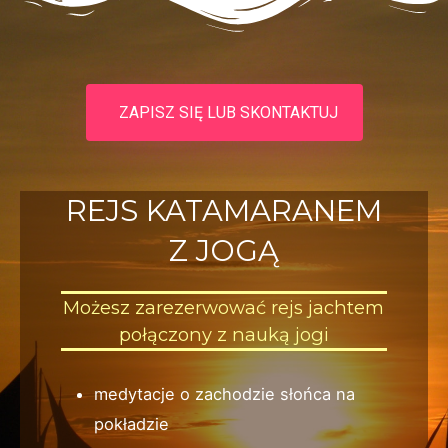
ZAPISZ SIĘ LUB SKONTAKTUJ
REJS KATAMARANEM
Z JOGĄ
Możesz zarezerwować rejs jachtem
połączony z nauką jogi
medytacje o zachodzie słońca na
pokładzie