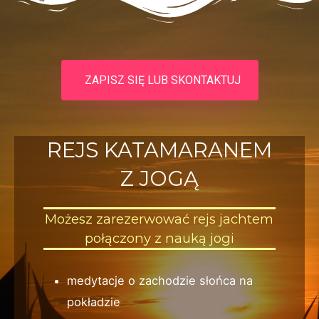
ZAPISZ SIĘ LUB SKONTAKTUJ
REJS KATAMARANEM
Z JOGĄ
Możesz zarezerwować rejs jachtem
połączony z nauką jogi
medytacje o zachodzie słońca na
pokładzie