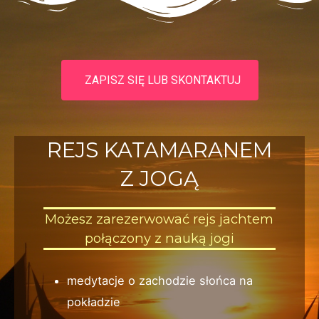
ZAPISZ SIĘ LUB SKONTAKTUJ
REJS KATAMARANEM
Z JOGĄ
Możesz zarezerwować rejs jachtem
połączony z nauką jogi
medytacje o zachodzie słońca na
pokładzie