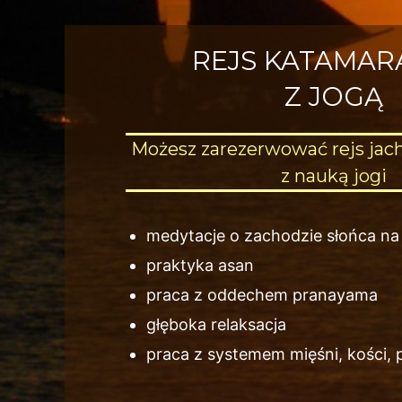
REJS KATAMA
Z JOGĄ
Możesz zarezerwować rejs jac
z nauką jogi
medytacje o zachodzie słońca na
praktyka asan
praca z oddechem pranayama
głęboka relaksacja
praca z systemem mięśni, kości, 