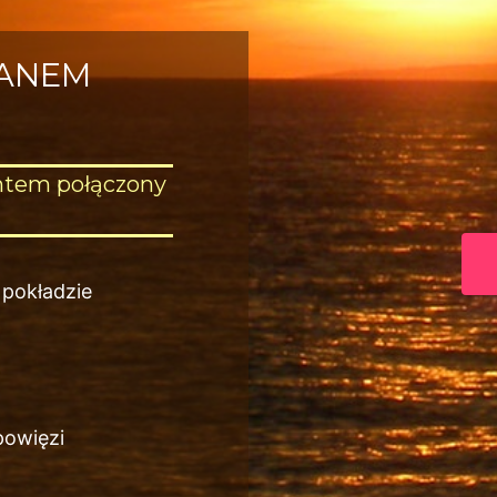
RANEM
htem połączony
 pokładzie
powięzi