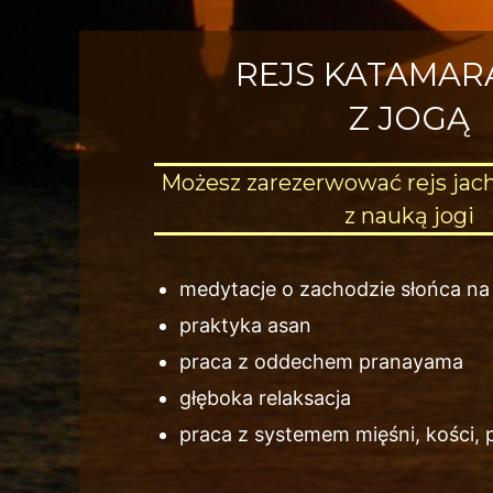
REJS KATAMA
Z JOGĄ
Możesz zarezerwować rejs jac
z nauką jogi
medytacje o zachodzie słońca na
praktyka asan
praca z oddechem pranayama
głęboka relaksacja
praca z systemem mięśni, kości, 