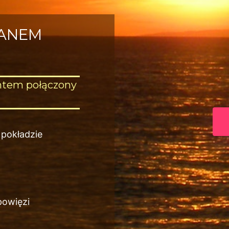
RANEM
htem połączony
 pokładzie
powięzi