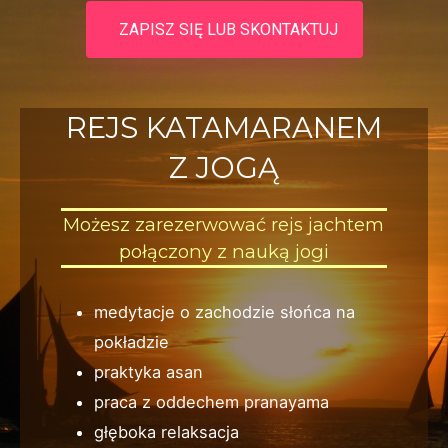
ZAPISZ SIĘ LUB SKONTAKTUJ
REJS KATAMARANEM
Z JOGĄ
Możesz zarezerwować rejs jachtem
połączony z nauką jogi
medytacje o zachodzie słońca na
pokładzie
praktyka asan
praca z oddechem pranayama
głęboka relaksacja