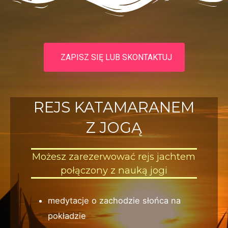
ZAPISZ SIĘ LUB SKONTAKTUJ
REJS KATAMARANEM
Z JOGĄ
Możesz zarezerwować rejs jachtem
połączony z nauką jogi
medytacje o zachodzie słońca na
pokładzie