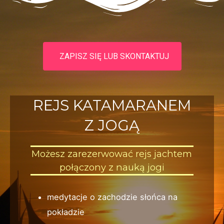
ZAPISZ SIĘ LUB SKONTAKTUJ
REJS KATAMARANEM
Z JOGĄ
Możesz zarezerwować rejs jachtem
połączony z nauką jogi
medytacje o zachodzie słońca na
pokładzie