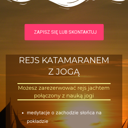
ZAPISZ SIĘ LUB SKONTAKTUJ
REJS KATAMARANEM
Z JOGĄ
Możesz zarezerwować rejs jachtem
połączony z nauką jogi
medytacje o zachodzie słońca na
pokładzie