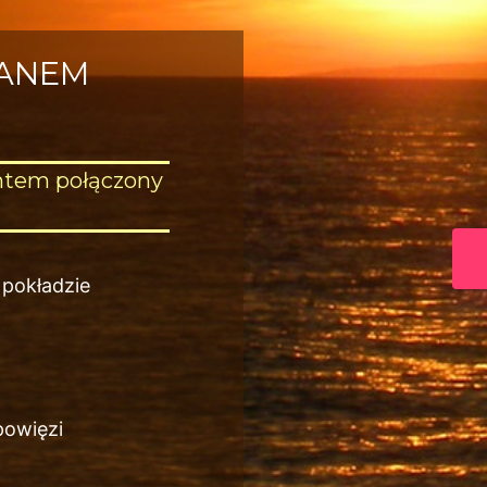
RANEM
htem połączony
 pokładzie
powięzi