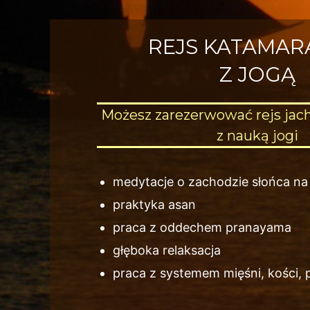
REJS KATAMA
Z JOGĄ
Możesz zarezerwować rejs jac
z nauką jogi
medytacje o zachodzie słońca na
praktyka asan
praca z oddechem pranayama
głęboka relaksacja
praca z systemem mięśni, kości, 