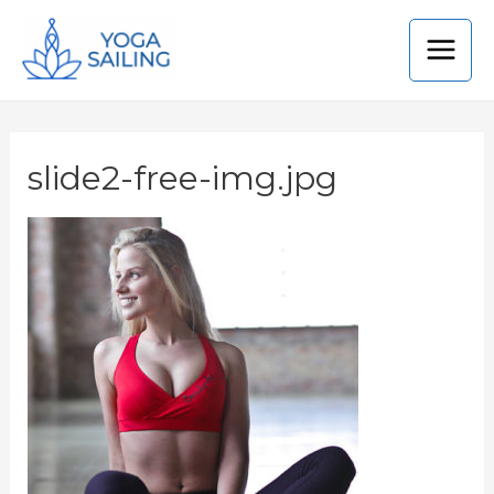
slide2-free-img.jpg