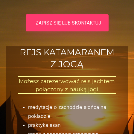
ZAPISZ SIĘ LUB SKONTAKTUJ
REJS KATAMARANEM
Z JOGĄ
Możesz zarezerwować rejs jachtem
połączony z nauką jogi
medytacje o zachodzie słońca na
pokładzie
praktyka asan