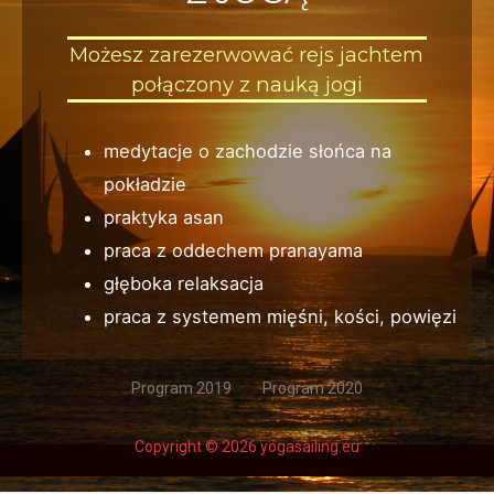
Możesz zarezerwować rejs jachtem
połączony z nauką jogi
medytacje o zachodzie słońca na
pokładzie
praktyka asan
praca z oddechem pranayama
głęboka relaksacja
praca z systemem mięśni, kości, powięzi
Program 2019
Program 2020
Copyright © 2026 yogasailing.eu