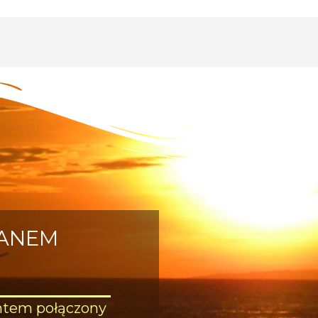
RANEM
htem połączony