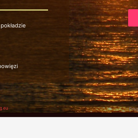
 pokładzie
powięzi
g.eu
Pro