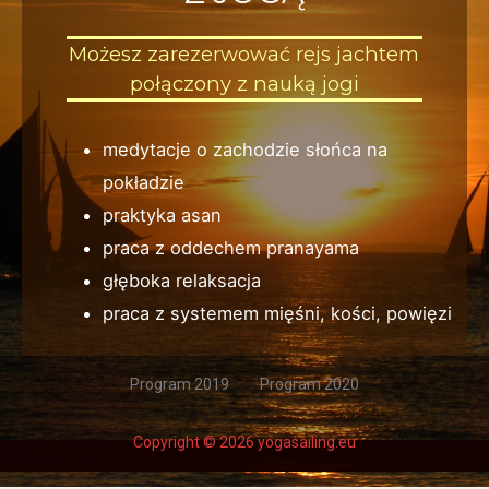
Możesz zarezerwować rejs jachtem
połączony z nauką jogi
medytacje o zachodzie słońca na
pokładzie
praktyka asan
praca z oddechem pranayama
głęboka relaksacja
praca z systemem mięśni, kości, powięzi
Program 2019
Program 2020
Copyright © 2026 yogasailing.eu