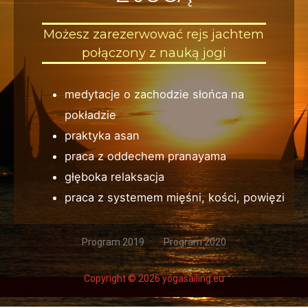
Możesz zarezerwować rejs jachtem
połączony z nauką jogi
medytacje o zachodzie słońca na
pokładzie
praktyka asan
praca z oddechem pranayama
głęboka relaksacja
praca z systemem mięśni, kości, powięzi
Program 2019
Program 2020
Copyright © 2026 yogasailing.eu