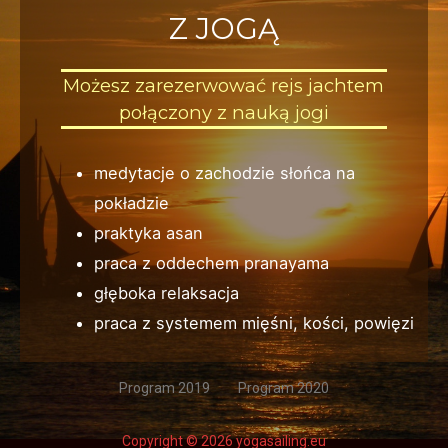
Z JOGĄ
Możesz zarezerwować rejs jachtem
połączony z nauką jogi
medytacje o zachodzie słońca na
pokładzie
praktyka asan
praca z oddechem pranayama
głęboka relaksacja
praca z systemem mięśni, kości, powięzi
Program 2019
Program 2020
Copyright © 2026 yogasailing.eu